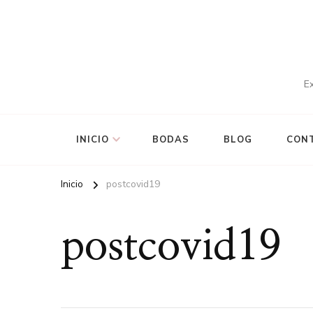
Ex
INICIO
BODAS
BLOG
CON
Inicio
postcovid19
postcovid19