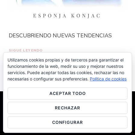
DESCUBRIENDO NUEVAS TENDENCIAS
SIGUE LEYENDO
Utilizamos cookies propias y de terceros para garantizar el
funcionamiento de la web, medir su uso y mejorar nuestros
servicios. Puede aceptar todas las cookies, rechazar las no
necesarias o configurar sus preferencias.
Política de cookies
ACEPTAR TODO
© Copyright 2026
Beatriz Álvarez
. Todos los derechos
RECHAZAR
reservados. Chic Lite | Desarrollado por
Rara
Themes
.Funciona con
WordPress
.
Política de privacidad
CONFIGURAR
Política de cookies
Política de privacidad